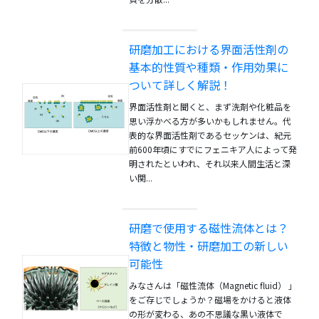
研磨加工における界面活性剤の
基本的性質や種類・作用効果に
ついて詳しく解説！
界面活性剤と聞くと、まず洗剤や化粧品を
思い浮かべる方が多いかもしれません。代
表的な界面活性剤であるセッケンは、紀元
前600年頃にすでにフェニキア人によって発
明されたといわれ、それ以来人間生活と深
い関...
研磨で使用する磁性流体とは？
特徴と物性・研磨加工の新しい
可能性
みなさんは「磁性流体（Magnetic fluid） 」
をご存じでしょうか？磁場をかけると液体
の形が変わる、あの不思議な黒い液体で