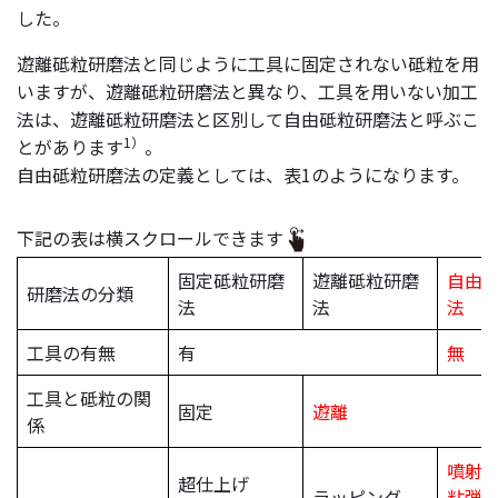
した。
遊離砥粒研磨法と同じように工具に固定されない砥粒を用
いますが、遊離砥粒研磨法と異なり、工具を用いない加工
法は、遊離砥粒研磨法と区別して自由砥粒研磨法と呼ぶこ
1）
とがあります
。
自由砥粒研磨法の定義としては、表1のようになります。
下記の表は横スクロールできます
固定砥粒研磨
遊離砥粒研磨
自由
研磨法の分類
法
法
法
工具の有無
有
無
工具と砥粒の関
固定
遊離
係
噴射
超仕上げ
ラッピング
粘弾