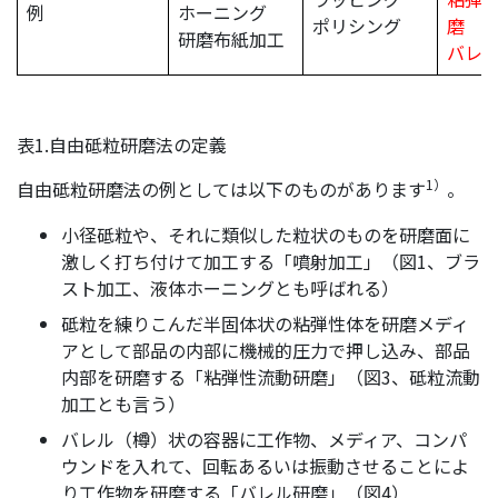
例
ホーニング
ポリシング
磨
研磨布紙加工
バレ
表1.自由砥粒研磨法の定義
1）
自由砥粒研磨法の例としては以下のものがあります
。
小径砥粒や、それに類似した粒状のものを研磨面に
激しく打ち付けて加工する「噴射加工」（図1、ブラ
スト加工、液体ホーニングとも呼ばれる）
砥粒を練りこんだ半固体状の粘弾性体を研磨メディ
アとして部品の内部に機械的圧力で押し込み、部品
内部を研磨する「粘弾性流動研磨」（図3、砥粒流動
加工とも言う）
バレル（樽）状の容器に工作物、メディア、コンパ
ウンドを入れて、回転あるいは振動させることによ
り工作物を研磨する「バレル研磨」（図4）