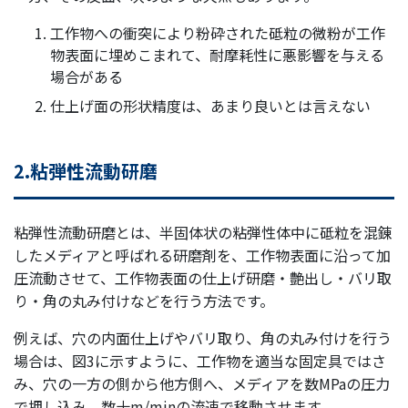
工作物への衝突により粉砕された砥粒の微粉が工作
物表面に埋めこまれて、耐摩耗性に悪影響を与える
場合がある
仕上げ面の形状精度は、あまり良いとは言えない
2.粘弾性流動研磨
粘弾性流動研磨とは、半固体状の粘弾性体中に砥粒を混錬
したメディアと呼ばれる研磨剤を、工作物表面に沿って加
圧流動させて、工作物表面の仕上げ研磨・艶出し・バリ取
り・角の丸み付けなどを行う方法です。
例えば、穴の内面仕上げやバリ取り、角の丸み付けを行う
場合は、図3に示すように、工作物を適当な固定具ではさ
み、穴の一方の側から他方側へ、メディアを数MPaの圧力
で押し込み、数十m/minの流速で移動させます。