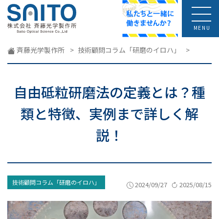
MENU
斉藤光学製作所
>
技術顧問コラム「研磨のイロハ」
>
自由砥粒研磨法の定義とは？種
類と特徴、実例まで詳しく解
説！
技術顧問コラム「研磨のイロハ」
2024/09/27
2025/08/15