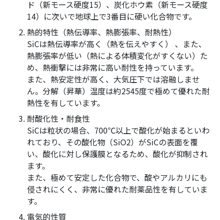
ド（新モース硬度15）、炭化ホウ素（新モース硬度
14）に次いで地球上で3番目に硬い化合物です。
熱的特性（熱伝導率、熱膨張率、耐熱性）
SiCは熱伝導率が高く（熱を伝えやすく） 、また、
熱膨張率が低い（熱による体積変化がすくない）た
め、熱衝撃には非常に高い耐性を持っています。
また、熱安定性が高く、大気圧下では溶融しませ
ん。分解（昇華）温度は約2545度で極めて優れた耐
熱性を有しています。
耐酸化性・耐食性
SiCは粒状の場合、700℃以上で酸化が始まるといわ
れており、その酸化物（SiO2）がSiCの表面を覆
い、酸化に対し保護膜となるため、酸化が抑制され
ます。
また、極めて安定した化合物で、酸やアルカリにも
侵されにくく、非常に優れた耐薬品性を有していま
す。
電気的性質