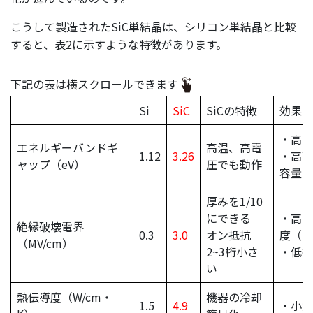
こうして製造されたSiC単結晶は、シリコン単結晶と比較
すると、表2に示すような特徴があります。
下記の表は横スクロールできます
Si
SiC
SiCの特徴
効果
・高温
エネルギーバンドギ
高温、高電
1.12
3.26
・高耐
ャップ（eV）
圧でも動作
容量
厚みを1/10
にできる
・高パ
絶縁破壊電界
0.3
3.0
オン抵抗
度（小
（MV/cm）
2~3桁小さ
・低損
い
熱伝導度（W/cm・
機器の冷却
1.5
4.9
・小型