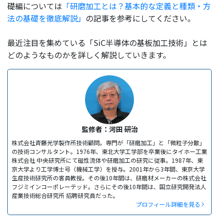
礎編については
「研磨加工とは？基本的な定義と種類・方
法の基礎を徹底解説」
の記事を参考にしてください。
最近注目を集めている「SiC半導体の基板加工技術」とは
どのようなものかを詳しく解説していきます。
監修者：河田 研治
株式会社斉藤光学製作所技術顧問。専門が「研磨加工」と「微粒子分散」
の技術コンサルタント。1976年、東北大学工学部を卒業後にタイホー工業
株式会社 中央研究所にて磁性流体や研磨加工の研究に従事。1987年、東
京大学より工学博士号（機械工学）を授与。2001年から3年間、東京大学
生産技術研究所の客員教授。その後10年間は、研磨材メーカーの株式会社
フジミインコーポレーテッド。さらにその後10年間は、国立研究開発法人
産業技術総合研究所 招聘研究員だった。
プロフィール詳細を見る