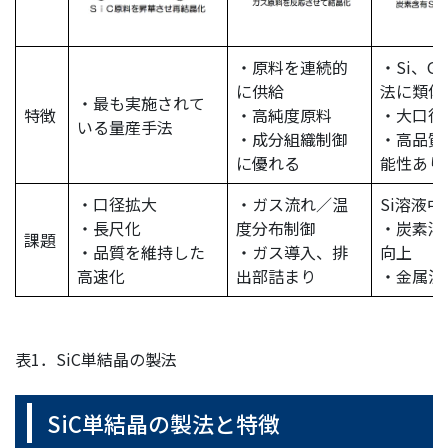
・原料を連続的
・Si、G
に供給
法に類似
・最も実施されて
特徴
・高純度原料
・大口径
いる量産手法
・成分組織制御
・高品質
に優れる
能性あり
・口径拡大
・ガス流れ／温
Si溶液中
・長尺化
度分布制御
・炭素溶
課題
・品質を維持した
・ガス導入、排
向上
高速化
出部詰まり
・金属混
表1．SiC単結晶の製法
SiC単結晶の製法と特徴