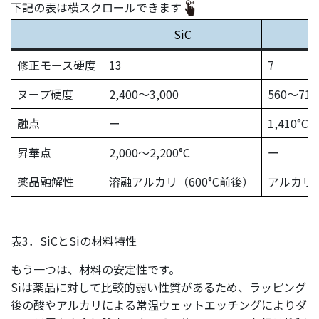
下記の表は横スクロールできます
SiC
S
修正モース硬度
13
7
ヌープ硬度
2,400〜3,000
560〜710
融点
ー
1,410°C
昇華点
2,000〜2,200°C
ー
薬品融解性
溶融アルカリ（600°C前後）
アルカリ
表3．SiCとSiの材料特性
もう一つは、材料の安定性です。
Siは薬品に対して比較的弱い性質があるため、ラッピング
後の酸やアルカリによる常温ウェットエッチングによりダ