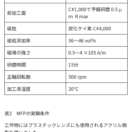
C#1,000で予備研磨 0.5 μ
前加⼯⾯
ｍ Ｒmax
砥粒
炭化ケイ素 C#4,000
砥粒添加率
36〜46 vol％
磁場の強さ
0.5〜4 ×105 A/m
研磨時間
15分
主軸回転数
500 rpm
加⼯液温度
20℃
表2 MFPの実験条件
工作物にはプラスチックレンズにも使用されるアクリル樹