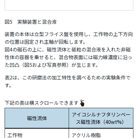
図5 実験装置と混合液
装置の本体は立型フライス盤を使用し、工作物の上下方向
の位置は固定され主軸が回転します。
図4の磁石の上に、磁性流体と砥粒の混合液を入れた非磁
性体の容器を乗せると、混合物表面には磁力線濃度に沿っ
た凹凸（図5および写真参照）が生じます。
表2は、この研磨法の加工特性を調べるための実験条件で
す。
下記の表は横スクロールできます
アイコシルナフタリンベー
磁性流体
ス磁性流体（40wt%）
⼯作物
アクリル樹脂