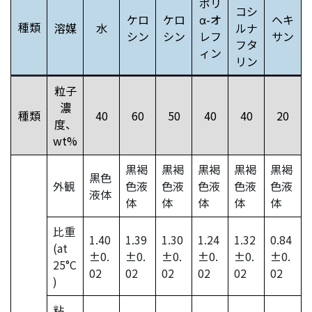
ポリ
コシ
ケロ
ケロ
α-オ
ヘキ
種類
溶媒
水
ルナ
シン
シン
レフ
サン
フタ
ィン
リン
粒子
濃
種類
40
60
50
40
40
20
度、
wt%
黒褐
黒褐
黒褐
黒褐
黒褐
黒色
外観
色液
色液
色液
色液
色液
液体
体
体
体
体
体
比重
1.40
1.39
1.30
1.24
1.32
0.84
(at
±0.
±0.
±0.
±0.
±0.
±0.
25°C
02
02
02
02
02
02
)
粘