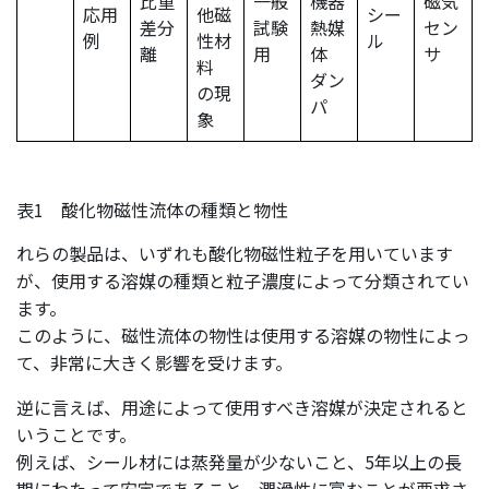
比重
一般
機器
磁気
応用
他磁
シー
差分
試験
熱媒
セン
例
性材
ル
離
用
体
サ
料
ダン
の現
パ
象
表1 酸化物磁性流体の種類と物性
れらの製品は、いずれも酸化物磁性粒子を用いています
が、使用する溶媒の種類と粒子濃度によって分類されてい
ます。
このように、磁性流体の物性は使用する溶媒の物性によっ
て、非常に大きく影響を受けます。
逆に言えば、用途によって使用すべき溶媒が決定されると
いうことです。
例えば、シール材には蒸発量が少ないこと、5年以上の長