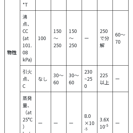
*T
沸
点、
CC
150
150
250
60〜
(at
100
～
～
ー
で分
70
101.
250
250
解
物性
08
kPa)
引火
230
30〜
30〜
225
点、
なし
~25
ー
60
60
以上
C
0
蒸発
量、
（at
8.0
25°C
3.6X
ー
ー
ー
×10
ー
-5
）
10
-5