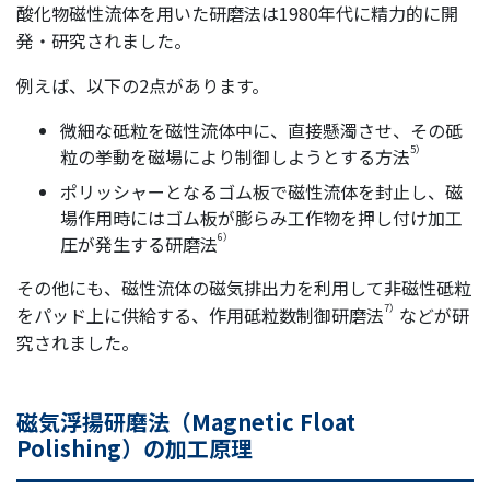
酸化物磁性流体を用いた研磨法は1980年代に精力的に開
発・研究されました。
例えば、以下の2点があります。
微細な砥粒を磁性流体中に、直接懸濁させ、その砥
5）
粒の挙動を磁場により制御しようとする方法
ポリッシャーとなるゴム板で磁性流体を封止し、磁
場作用時にはゴム板が膨らみ工作物を押し付け加工
6）
圧が発生する研磨法
その他にも、磁性流体の磁気排出力を利用して非磁性砥粒
7）
をパッド上に供給する、作用砥粒数制御研磨法
などが研
究されました。
磁気浮揚研磨法（Magnetic Float
Polishing）の加工原理