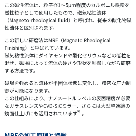
この磁性流体は、粒子径1～5μｍ程度のカルボニル鉄粉を
磁性粒子として使用したもので、磁気粘性流体
（Magneto-rheological fluid）と呼ばれ、従来の酸化物磁
性流体と区別されます。
この新しい研磨法はMRF（Magneto Rheological
Finishing）と呼ばれています。
磁気粘性流体にダイヤモンドや酸化セリウムなどの砥粒を
混ぜ、磁場によって流体の硬さや形状を制御しながら研磨
する方法です。
磁場を強めると流体が半固体状態に変化し、精密な圧力制
御が可能になります。
この仕組みにより、ナノメートルレベルの表面精度が必要
なガラスレンズやCVD-SiCミラー、さらには大型望遠鏡の
9）
鏡面仕上げにも活用されています
。
MRFの加工原理と特徴