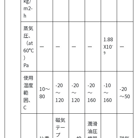
kg/
m2-
h
蒸気
圧、
1.88
（at
-
ー
ー
ー
ー
X10
ー
60°C
9
）
Pa
使用
温度
-20
-20
-20
-10
10〜
-20
範
～
～
～
～
80
～50
囲、
120
120
160
160
C
磁気
潤滑
テー
油圧
プ