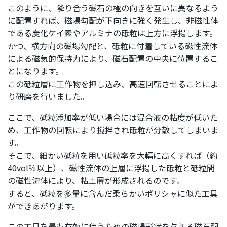
このように、隣り合う磁石の極の向きを互いに異なるよう
に配置すれば、磁場勾配が下向きに強く発生し、非磁性体
である炭化ケイ素やアルミナの砥粒は上方に浮揚します。
かつ、横方向の磁場勾配と、砥粒に付着している磁性流体
による磁気的保持力により、磁石配置の中央に位置するこ
とになります。
この砥粒層に工作物を押し込み、高速回転させることによ
り研磨を行いました。
ここで、砥粒添加率が低い場合には混合液の粘度が低いた
め、工作物の回転により撹拌され砥粒が分散してしまいま
す。
そこで、細かい砥粒を用い砥粒率を大幅に高くすれば（約
40vol％以上）、磁性流体の上層に浮揚した砥粒と砥粒間
の磁性流体により、粘土層が形成されるのです。
すると、砥粒を多量に含んだ柔らかいポリシャに似た工具
ができあがります。
この工具を最も有効に使うための磁場形状を与える磁石配